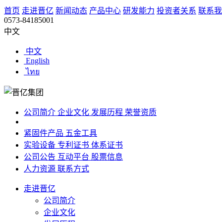
首页
走进晋亿
新闻动态
产品中心
研发能力
投资者关系
联系我
0573-84185001
中文
中文
English
ไทย
公司简介
企业文化
发展历程
荣誉资质
紧固件产品
五金工具
实验设备
专利证书
体系证书
公司公告
互动平台
股票信息
人力资源
联系方式
走进晋亿
公司简介
企业文化