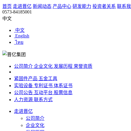
首页
走进晋亿
新闻动态
产品中心
研发能力
投资者关系
联系我
0573-84185001
中文
中文
English
ไทย
公司简介
企业文化
发展历程
荣誉资质
紧固件产品
五金工具
实验设备
专利证书
体系证书
公司公告
互动平台
股票信息
人力资源
联系方式
走进晋亿
公司简介
企业文化