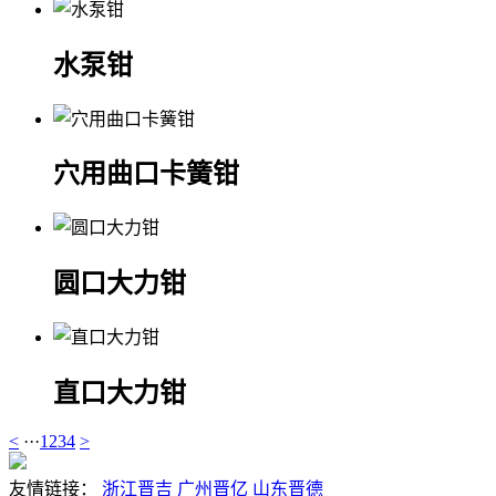
水泵钳
穴用曲口卡簧钳
圆口大力钳
直口大力钳
<
···
1
2
3
4
>
友情链接：
浙江晋吉
广州晋亿
山东晋德